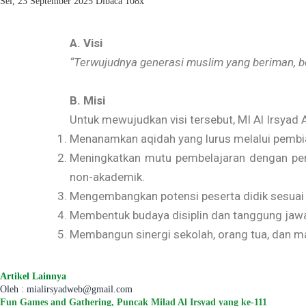
Sel, 23 September 2025
Dibaca 108x
A. Visi
“Terwujudnya generasi muslim yang beriman, b
B. Misi
Untuk mewujudkan visi tersebut, MI Al Irsyad 
Menanamkan aqidah yang lurus melalui pembias
Meningkatkan mutu pembelajaran dengan pend
non-akademik.
Mengembangkan potensi peserta didik sesuai ba
Membentuk budaya disiplin dan tanggung jawab
Membangun sinergi sekolah, orang tua, dan m
Artikel Lainnya
Oleh : mialirsyadweb@gmail.com
Fun Games and Gathering, Puncak Milad Al Irsyad yang ke-111