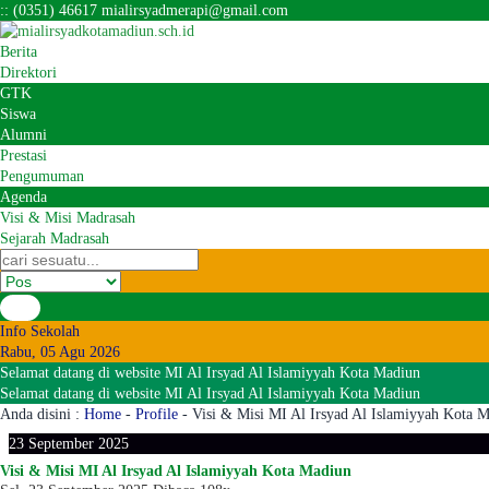
:
:
(0351) 46617
mialirsyadmerapi@gmail.com
Berita
Direktori
GTK
Siswa
Alumni
Prestasi
Pengumuman
Agenda
Visi & Misi Madrasah
Sejarah Madrasah
Info Sekolah
Rabu, 05 Agu 2026
Selamat datang di website MI Al Irsyad Al Islamiyyah Kota Madiun
Selamat datang di website MI Al Irsyad Al Islamiyyah Kota Madiun
Anda disini :
Home
-
Profile
-
Visi & Misi MI Al Irsyad Al Islamiyyah Kota 
23
September
2025
Visi & Misi MI Al Irsyad Al Islamiyyah Kota Madiun