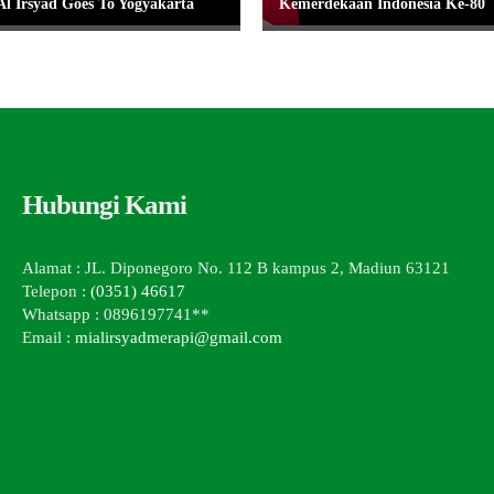
Al Irsyad Goes To Yogyakarta
Kemerdekaan Indonesia Ke-80
Hubungi Kami
Alamat : JL. Diponegoro No. 112 B kampus 2, Madiun 63121
Telepon :
(0351) 46617
Whatsapp : 0896197741**
Email :
mialirsyadmerapi@gmail.com