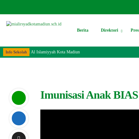
Berita
Direktori
Pres
ite MI Al Irsyad Al Islamiyyah Kota Madiun
Info Sekolah
Imunisasi Anak BIA