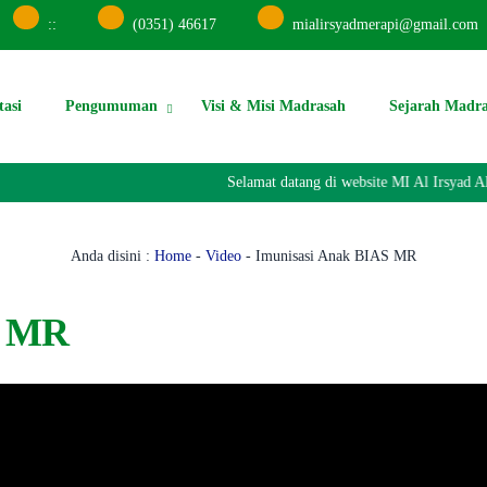
:
:
(0351) 46617
mialirsyadmerapi@gmail.com
tasi
Pengumuman
Visi & Misi Madrasah
Sejarah Madr
Selamat datang di website MI Al Irsyad Al
Anda disini :
Home
-
Video
-
Imunisasi Anak BIAS MR
S MR