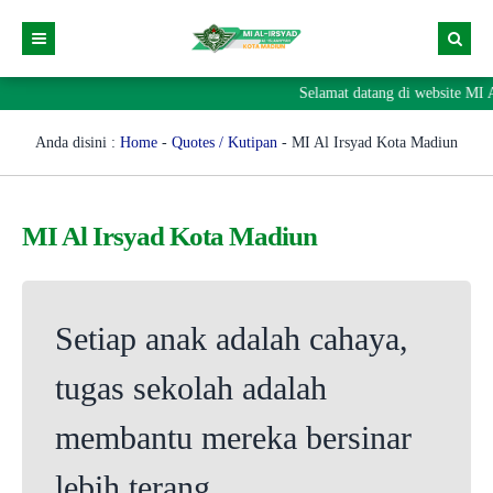
Selamat datang di website MI 
Berita
Direktori
Anda disini :
Home
-
Quotes / Kutipan
-
MI Al Irsyad Kota Madiun
Prestasi
GTK
Pengumuman
Siswa
MI Al Irsyad Kota Madiun
Visi & Misi Madrasah
Alumni
Agenda
Sejarah Madrasah
Setiap anak adalah cahaya,
tugas sekolah adalah
membantu mereka bersinar
lebih terang.