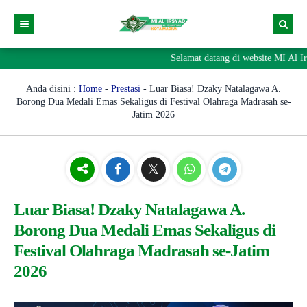
Selamat datang di website MI Al Ir
Berita
Direktori
Anda disini :
Home
-
Prestasi
-
Luar Biasa! Dzaky Natalagawa A.
Borong Dua Medali Emas Sekaligus di Festival Olahraga Madrasah se-
Prestasi
GTK
Jatim 2026
Pengumuman
Siswa
Visi & Misi Madrasah
Alumni
Agenda
Sejarah Madrasah
Luar Biasa! Dzaky Natalagawa A.
Borong Dua Medali Emas Sekaligus di
Festival Olahraga Madrasah se-Jatim
2026