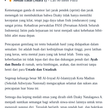
Medali Emas (Juara 1)
– Lari 80 meter Putra
Kemenangan ganda di nomor lari jarak pendek (sprint) dan jarak
menengah ini membuktikan bahwa Dzaky tidak hanya memiliki
kecepatan yang kilat, tetapi juga daya tahan fisik (endurance) yang
sangat prima. Kehadiran perwakilan PASI (Persatuan Atletik Seluruh
Indonesia) Jatim pada kejuaraan ini turut menjadi saksi kehebatan bibit-
bibit atlet masa depan.
Pencapaian gemilang ini tentu bukanlah hasil yang didapatkan dalam
semalam. Ini adalah buah dari kedisiplinan tingkat tinggi, porsi latihan
yang keras, serta mental juara yang tak kenal lelah. Tentu saja,
keberhasilan ini tidak lepas dari doa dan dukungan penuh dari
Ayah
dan Bunda
di rumah, serta bimbingan, arahan, dan motivasi tanpa
henti dari para
Ustadz dan Ustadzah
.
Segenap keluarga besar MI Al-Irsyad Al-Islamiyyah Kota Madiun
(Sekolah Adiwiyata Nasional) mengucapkan selamat dan sukses atas
pencapaian luar biasa ini.
Semoga dua keping medali emas yang diraih oleh Dzaky Natalagawa A.
menjadi suntikan semangat bagi seluruh siswa-siswi lainnya untuk terus
menggali potensi diri. Teruslah berlatih, tetap rendah hati, dan buktikan